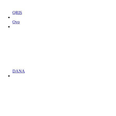
QRIS
Ovo
DANA