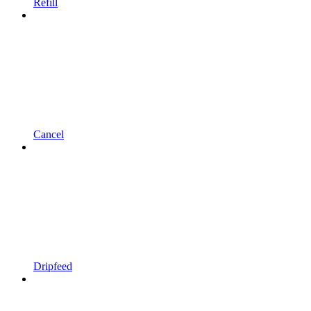
Refill
Cancel
Dripfeed