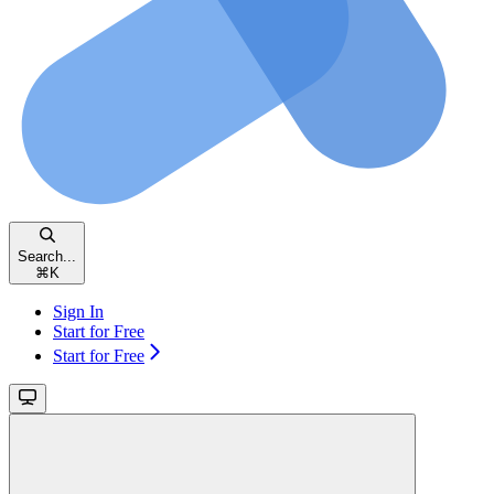
Search...
⌘
K
Sign In
Start for Free
Start for Free